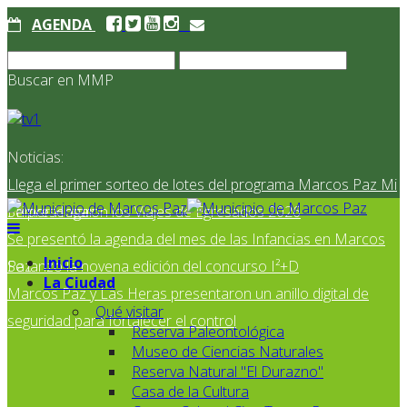
AGENDA
Buscar en MMP
Noticias:
Llega el primer sorteo de lotes del programa Marcos Paz Mi
Primer Hogar
Se presentaron los Viajes de Egresados 2026
Se presentó la agenda del mes de las Infancias en Marcos
Inicio
Paz
Se lanzó la novena edición del concurso I²+D
La Ciudad
Marcos Paz y Las Heras presentaron un anillo digital de
Qué visitar
seguridad para fortalecer el control
Reserva Paleontológica
Museo de Ciencias Naturales
Reserva Natural "El Durazno"
Casa de la Cultura