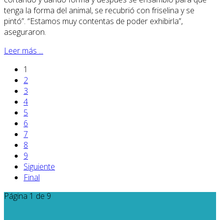
tenga la forma del animal, se recubrió con friselina y se
pintó”. “Estamos muy contentas de poder exhibirla”,
aseguraron.
Leer más ...
1
2
3
4
5
6
7
8
9
Siguiente
Final
Página 1 de 9