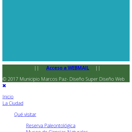
||
Acceso a WEBMAIL
||
© 2017 Municipio Marcos Paz- Diseño Super Diseño Web
Inicio
La Ciudad
Qué visitar
Reserva Paleontológica