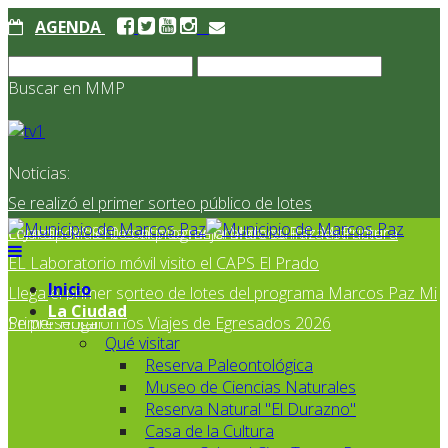
AGENDA
Buscar en MMP
Noticias:
Se realizó el primer sorteo público de lotes
correspondientes al programa Marcos Paz Mi Primer
El Jardín N° 910 continúa mejorando su infraestructura
EL Laboratorio móvil visito el CAPS El Prado
Inicio
Llega el primer sorteo de lotes del programa Marcos Paz Mi
La Ciudad
Primer Hogar
Se presentaron los Viajes de Egresados 2026
Qué visitar
Reserva Paleontológica
Museo de Ciencias Naturales
Reserva Natural "El Durazno"
Casa de la Cultura