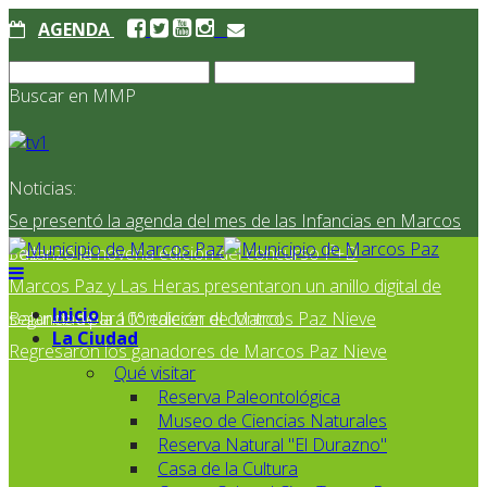
AGENDA
Buscar en MMP
Noticias:
Se presentó la agenda del mes de las Infancias en Marcos
Paz
Se lanzó la novena edición del concurso I²+D
Marcos Paz y Las Heras presentaron un anillo digital de
Inicio
seguridad para fortalecer el control
Balance de la 10° edición de Marcos Paz Nieve
La Ciudad
Regresaron los ganadores de Marcos Paz Nieve
Qué visitar
Reserva Paleontológica
Museo de Ciencias Naturales
Reserva Natural "El Durazno"
Casa de la Cultura