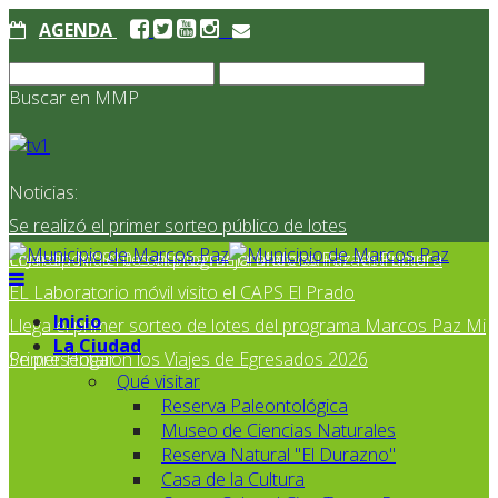
AGENDA
Buscar en MMP
Noticias:
Se realizó el primer sorteo público de lotes
correspondientes al programa Marcos Paz Mi Primer
El Jardín N° 910 continúa mejorando su infraestructura
EL Laboratorio móvil visito el CAPS El Prado
Inicio
Llega el primer sorteo de lotes del programa Marcos Paz Mi
La Ciudad
Primer Hogar
Se presentaron los Viajes de Egresados 2026
Qué visitar
Reserva Paleontológica
Museo de Ciencias Naturales
Reserva Natural "El Durazno"
Casa de la Cultura