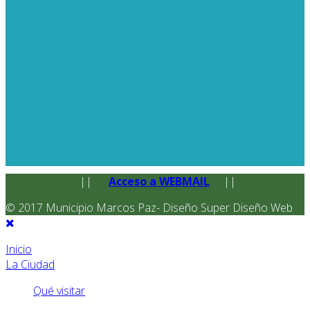
||
Acceso a WEBMAIL
||
© 2017 Municipio Marcos Paz- Diseño Super Diseño Web
Inicio
La Ciudad
Qué visitar