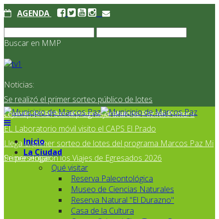
AGENDA
Buscar en MMP
Noticias:
Se realizó el primer sorteo público de lotes
correspondientes al programa Marcos Paz Mi Primer
El Jardín N° 910 continúa mejorando su infraestructura
EL Laboratorio móvil visito el CAPS El Prado
Inicio
Llega el primer sorteo de lotes del programa Marcos Paz Mi
La Ciudad
Primer Hogar
Se presentaron los Viajes de Egresados 2026
Qué visitar
Reserva Paleontológica
Museo de Ciencias Naturales
Reserva Natural "El Durazno"
Casa de la Cultura