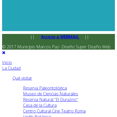
||
Acceso a WEBMAIL
||
© 2017 Municipio Marcos Paz- Diseño Super Diseño Web
Inicio
La Ciudad
Qué visitar
Reserva Paleontológica
Museo de Ciencias Naturales
Reserva Natural "El Durazno"
Casa de la Cultura
Centro Cultural Cine Teatro Roma
Jardín Botánico