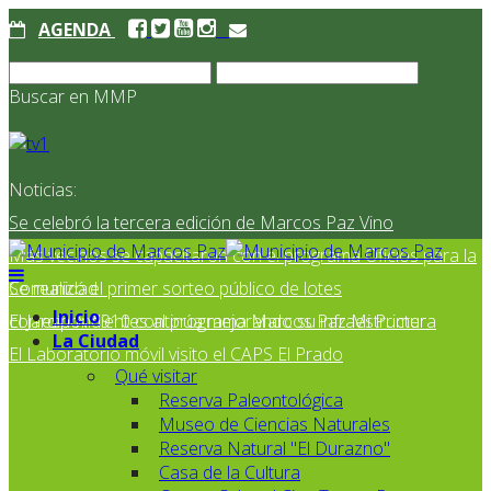
AGENDA
Buscar en MMP
Noticias:
Se celebró la tercera edición de Marcos Paz Vino
Más vecinos se capacitaron con el programa Oficios para la
Comunidad
Se realizó el primer sorteo público de lotes
Inicio
correspondientes al programa Marcos Paz Mi Primer
El Jardín N° 910 continúa mejorando su infraestructura
La Ciudad
El Laboratorio móvil visito el CAPS El Prado
Qué visitar
Reserva Paleontológica
Museo de Ciencias Naturales
Reserva Natural "El Durazno"
Casa de la Cultura