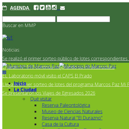
AGENDA
Buscar en MMP
Noticias:
Se realizó el primer sorteo público de lotes correspondiente
El Jardín N° 910 continúa mejorando su infraestructura
EL Laboratorio móvil visito el CAPS El Prado
Inicio
Llega el primer sorteo de lotes del programa Marcos Paz Mi 
La Ciudad
Se presentaron los Viajes de Egresados 2026
Qué visitar
Reserva Paleontológica
Museo de Ciencias Naturales
Reserva Natural "El Durazno"
Casa de la Cultura