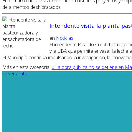
En el marco de la visita, recorrieron distintos proyectos y em
de alimentos deshidratados.
Intendente visita la planta pa
en
Noticias
El intendente Ricardo Curutchet recorr
y la UBA que permite envasar la leche 
El Municipio continúa impulsando la investigación, la innovac
Más en esta categoría:
« La obra pública no se detiene en M
volver arriba