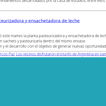
prendimientos desarrollados por la casa de estudios, entre ellos
steurizadora y ensachetadora de leche
ió este martes la planta pasteurizadora y ensachetadora de le
en sachets y pasteurizarla dentro del mismo envase.
ión y el desarrollo con el objetivo de generar nuevas oportuni
arcos Paz
Los vecinos disfrutaron el triunfo de Argentina en pan