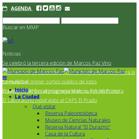
AGENDA
Buscar en MMP
Noticias:
Se celebró la tercera edición de Marcos Paz Vino
Más vecinos se capacitaron con el programa Oficios para la
Comunidad
Se realizó el primer sorteo público de lotes
Inicio
correspondientes al programa Marcos Paz Mi Primer
El Jardín N° 910 continúa mejorando su infraestructura
La Ciudad
El Laboratorio móvil visito el CAPS El Prado
Qué visitar
Reserva Paleontológica
Museo de Ciencias Naturales
Reserva Natural "El Durazno"
Casa de la Cultura