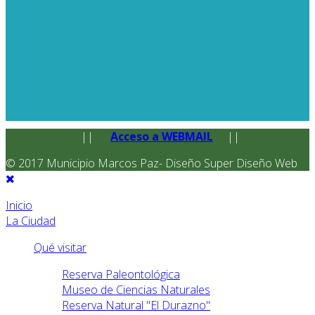
||
Acceso a WEBMAIL
||
© 2017 Municipio Marcos Paz- Diseño Super Diseño Web
Inicio
La Ciudad
Qué visitar
Reserva Paleontológica
Museo de Ciencias Naturales
Reserva Natural "El Durazno"