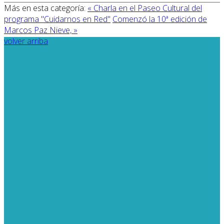
Más en esta categoría:
« Charla en el Paseo Cultural del
programa "Cuidarnos en Red"
Comenzó la 10ª edición de
Marcos Paz Nieve, »
volver arriba