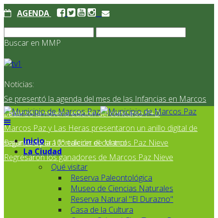
AGENDA
Buscar en MMP
Noticias:
Se presentó la agenda del mes de las Infancias en Marcos
Paz
Se lanzó la novena edición del concurso I²+D
Marcos Paz y Las Heras presentaron un anillo digital de
Inicio
seguridad para fortalecer el control
Balance de la 10° edición de Marcos Paz Nieve
La Ciudad
Regresaron los ganadores de Marcos Paz Nieve
Qué visitar
Reserva Paleontológica
Museo de Ciencias Naturales
Reserva Natural "El Durazno"
Casa de la Cultura