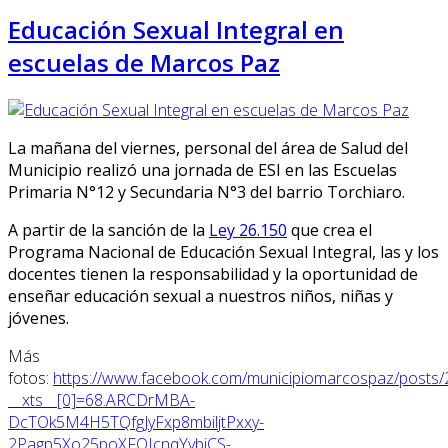
Educación Sexual Integral en
escuelas de Marcos Paz
La mañana del viernes, personal del área de Salud del
Municipio realizó una jornada de ESI en las Escuelas
Primaria N°12 y Secundaria N°3 del barrio Torchiaro.
A
partir de la sanción de la
Ley 26.150
que crea el
Programa
Nacional de
E
ducación
S
exual
I
ntegral, las y los
docentes tienen la responsabilidad y la oportunidad de
enseñar educación sexual a nuestros niños, niñas y
jóvenes.
Más
fotos:
https://www.facebook.com/municipiomarcospaz/post
__xts__[0]=68.ARCDrMBA-
DcTOk5M4H5TQfgJyFxp8mbiljtPxxy-
2Pagp5Xo25poXFOIcnqYybiCS-