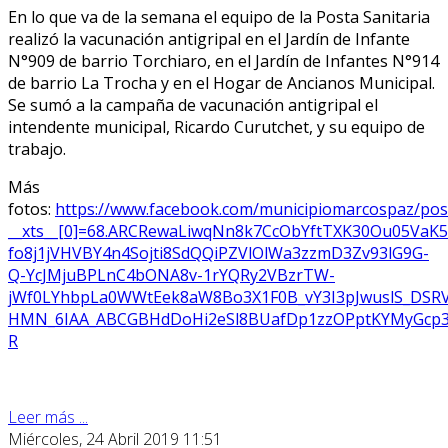
En lo que va de la semana el equipo de la Posta Sanitaria
realizó la vacunación antigripal en el Jardín de Infante
N°909 de barrio
Torchiaro
, en el Jardín de Infantes N°914
de barrio La Trocha y en el Hogar de Ancianos Municipal.
Se sumó a la campaña de vacunación antigripal el
intendente municipal, Ricardo
Curutchet
, y su equipo de
trabajo.
Más
fotos:
https://www.facebook.com/municipiomarcospaz/po
__xts__[0]=68.ARCRewaLiwqNn8k7CcObYftTXK30Ou05V
fo8j1jVHVBY4n4Sojti8SdQQiPZVlOlWa3zzmD3Zv93lG9G-
Q-YcJMjuBPLnC4bONA8v-1rYQRy2VBzrTW-
jWf0LYhbpLa0WWtEek8aW8Bo3X1F0B_vY3I3pJwuslS_DSR
HMN_6IAA_ABCGBHdDoHi2eSl8BUafDp1zzOPptKYMyGcp3b
R
Leer más ...
Miércoles, 24 Abril 2019 11:51