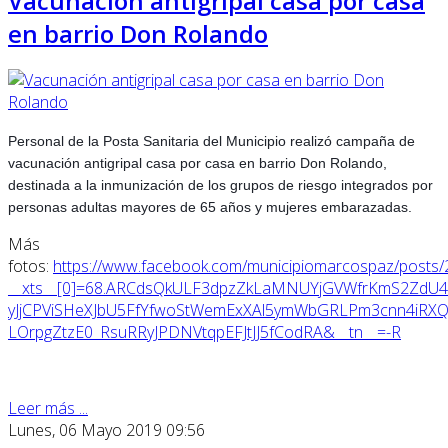
Vacunación antigripal casa por casa
en barrio Don Rolando
Personal de la Posta Sanitaria del Municipio realizó campaña de
vacunación antigripal casa por casa en barrio Don Rolando,
destinada a la inmunización de los grupos de riesgo integrados por
personas adultas mayores de 65 años y mujeres embarazadas.
Más
fotos:
https://www.facebook.com/municipiomarcospaz/post
__xts__[0]=68.ARCdsQkULF3dpzZkLaMNUYjGVWfrKmS2ZdU4
yJjCPViSHeXJbU5FfYfwoStWemExXAl5ymWbGRLPm3cnn4iRX
LOrpgZtzE0_RsuRRyJPDNVtqpEFJtJJ5fCodRA&__tn__=-R
Leer más ...
Lunes, 06 Mayo 2019 09:56