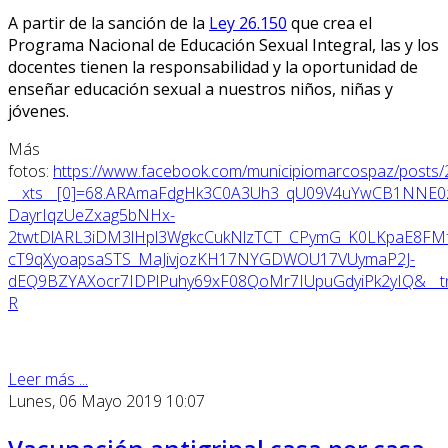
A
partir de la sanción de la
Ley 26.150
que crea el
Programa
Nacional de
E
ducación
S
exual
I
ntegral, las y los
docentes tienen la responsabilidad y la oportunidad de
enseñar educación sexual a nuestros niños, niñas y
jóvenes.
Más
fotos:
https://www.facebook.com/municipiomarcospaz/post
__xts__[0]=68.ARAmaFdgHk3C0A3Uh3_qU09V4uYwCB1NNE
DayrIqzUeZxag5bNHx-
2twtDlARL3iDM3lHpl3WgkcCukNlzTCT_CPymG_K0LKpaE8FM
cT9qXyoapsaSTS_MaJivjozKH17NYGDWOU17VUymaP2J-
dEQ9BZYAXocr7IDPlPuhy69xF08QoMr7IUpuGdyiPk2yIQ&__tn
R
Leer más ...
Lunes, 06 Mayo 2019 10:07