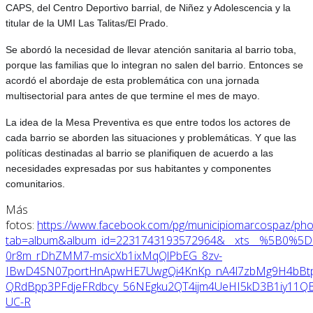
CAPS, del Centro Deportivo barrial, de Niñez y Adolescencia y la
titular de la UMI Las Talitas/El Prado.
Se abordó la necesidad de llevar atención sanitaria al barrio toba,
porque las familias que lo integran no salen del barrio. Entonces se
acordó el abordaje de esta problemática con una jornada
multisectorial para antes de que termine el mes de mayo.
La idea de la Mesa Preventiva es que entre todos los actores de
cada barrio se aborden las situaciones y problemáticas. Y que las
políticas destinadas al barrio se planifiquen de acuerdo a las
necesidades expresadas por sus habitantes y componentes
comunitarios.
Más
fotos:
https://www.facebook.com/pg/municipiomarcospaz/pho
tab=album&album_id=2231743193572964&__xts__%5B0%5D
0r8m_rDhZMM7-msicXb1ixMqQlPbEG_8zv-
IBwD4SN07portHnApwHE7UwgQi4KnKp_nA4l7zbMg9H4bBtp
QRdBpp3PFdjeFRdbcy_56NEgku2QT4ijm4UeHI5kD3B1iy11QB
UC-R