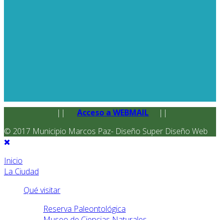
||
Acceso a WEBMAIL
||
© 2017 Municipio Marcos Paz- Diseño Super Diseño Web
Inicio
La Ciudad
Qué visitar
Reserva Paleontológica
Museo de Ciencias Naturales