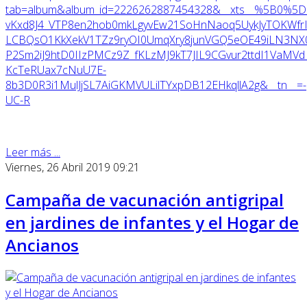
tab=album&album_id=2226262887454328&__xts__%5B0%5D
vKxd8J4_VTP8en2hob0mkLgyvEw21SoHnNaoq5UykJyTOKWfr
LCBQsO1KkXekV1TZz9ryOI0UmqXry8junVGQ5eOE49iLN3NX0
P2Sm2iJ9htD0IIzPMCz9Z_fKLzMJ9kT7JIL9CGvur2ttdI1VaMVd
KcTeRUax7cNuU7E-
8b3D0R3i1MulJjSL7AiGKMVULilTYxpDB12EHkqllA2g&__tn__=-
UC-R
Leer más ...
Viernes, 26 Abril 2019 09:21
Campaña de vacunación antigripal
en jardines de infantes y el Hogar de
Ancianos