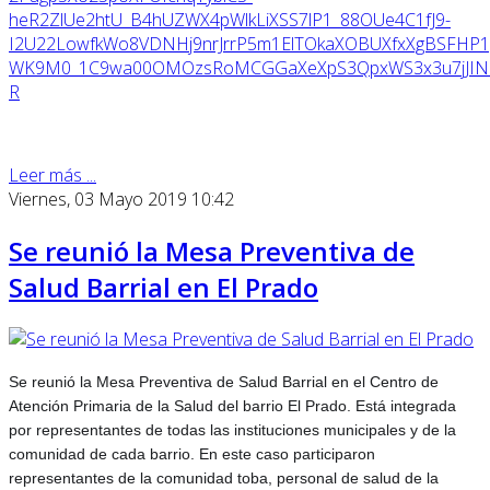
heR2ZlUe2htU_B4hUZWX4pWlkLiXSS7lP1_88OUe4C1fJ9-
I2U22LowfkWo8VDNHj9nrJrrP5m1ElTOkaXOBUXfxXgBSFH
WK9M0_1C9wa00OMOzsRoMCGGaXeXpS3QpxWS3x3u7jJINdaB
R
Leer más ...
Viernes, 03 Mayo 2019 10:42
Se reunió la Mesa Preventiva de
Salud Barrial en El Prado
Se reunió la Mesa Preventiva de Salud Barrial en el Centro de
Atención Primaria de la Salud del barrio El Prado. Está integrada
por representantes de todas las instituciones municipales y de la
comunidad de cada barrio. En este caso participaron
representantes de la comunidad toba, personal de salud de la