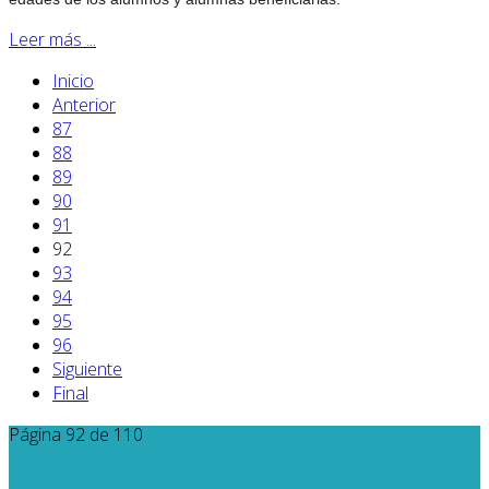
Leer más ...
Inicio
Anterior
87
88
89
90
91
92
93
94
95
96
Siguiente
Final
Página 92 de 110