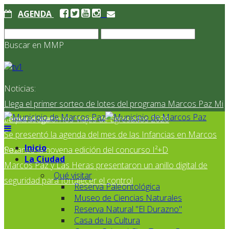
AGENDA
Buscar en MMP
Noticias:
Llega el primer sorteo de lotes del programa Marcos Paz Mi
Primer Hogar
Se presentaron los Viajes de Egresados 2026
Se presentó la agenda del mes de las Infancias en Marcos
Inicio
Paz
Se lanzó la novena edición del concurso I²+D
La Ciudad
Marcos Paz y Las Heras presentaron un anillo digital de
Qué visitar
seguridad para fortalecer el control
Reserva Paleontológica
Museo de Ciencias Naturales
Reserva Natural "El Durazno"
Casa de la Cultura