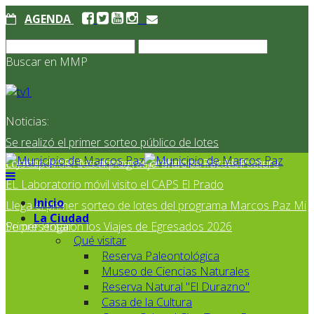
AGENDA
Buscar en MMP
Noticias:
Se realizó el primer sorteo público de lotes
correspondientes al programa Marcos Paz Mi Primer
El Jardín N° 910 continúa mejorando su infraestructura
EL Laboratorio móvil visito el CAPS El Prado
Inicio
Llega el primer sorteo de lotes del programa Marcos Paz Mi
La Ciudad
Primer Hogar
Se presentaron los Viajes de Egresados 2026
Qué visitar
Reserva Paleontológica
Museo de Ciencias Naturales
Reserva Natural "El Durazno"
Casa de la Cultura