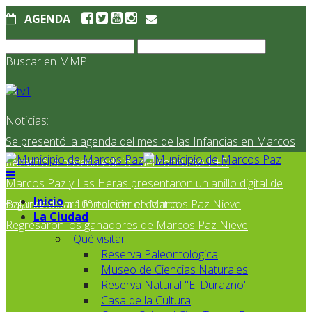
AGENDA
Buscar en MMP
Noticias:
Se presentó la agenda del mes de las Infancias en Marcos
Paz
Se lanzó la novena edición del concurso I²+D
Marcos Paz y Las Heras presentaron un anillo digital de
Inicio
seguridad para fortalecer el control
Balance de la 10° edición de Marcos Paz Nieve
La Ciudad
Regresaron los ganadores de Marcos Paz Nieve
Qué visitar
Reserva Paleontológica
Museo de Ciencias Naturales
Reserva Natural "El Durazno"
Casa de la Cultura