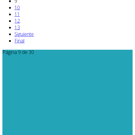
9
10
11
12
13
Siguiente
Final
Página 9 de 30