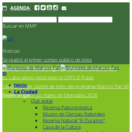
AGENDA
Buscar en MMP
Noticias:
Se realizó el primer sorteo público de lotes
correspondientes al programa Marcos Paz Mi Primer
El Jardín N° 910 continúa mejorando su infraestructura
EL Laboratorio móvil visito el CAPS El Prado
Inicio
Llega el primer sorteo de lotes del programa Marcos Paz Mi
La Ciudad
Primer Hogar
Se presentaron los Viajes de Egresados 2026
Qué visitar
Reserva Paleontológica
Museo de Ciencias Naturales
Reserva Natural "El Durazno"
Casa de la Cultura