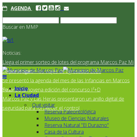
AGENDA
Buscar en MMP
Noticias:
Llega el primer sorteo de lotes del programa Marcos Paz Mi
Primer Hogar
Se presentaron los Viajes de Egresados 2026
Se presentó la agenda del mes de las Infancias en Marcos
Inicio
Paz
Se lanzó la novena edición del concurso I²+D
La Ciudad
Marcos Paz y Las Heras presentaron un anillo digital de
Qué visitar
seguridad para fortalecer el control
Reserva Paleontológica
Museo de Ciencias Naturales
Reserva Natural "El Durazno"
Casa de la Cultura