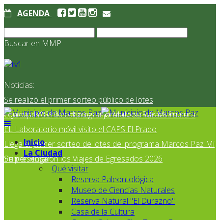
AGENDA
Buscar en MMP
Noticias:
Se realizó el primer sorteo público de lotes
correspondientes al programa Marcos Paz Mi Primer
El Jardín N° 910 continúa mejorando su infraestructura
EL Laboratorio móvil visito el CAPS El Prado
Inicio
Llega el primer sorteo de lotes del programa Marcos Paz Mi
La Ciudad
Primer Hogar
Se presentaron los Viajes de Egresados 2026
Qué visitar
Reserva Paleontológica
Museo de Ciencias Naturales
Reserva Natural "El Durazno"
Casa de la Cultura