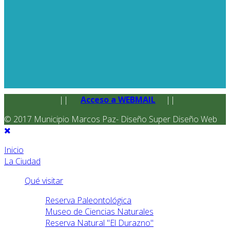
||
Acceso a WEBMAIL
||
© 2017 Municipio Marcos Paz- Diseño Super Diseño Web
Inicio
La Ciudad
Qué visitar
Reserva Paleontológica
Museo de Ciencias Naturales
Reserva Natural "El Durazno"