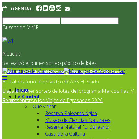
AGENDA
Buscar en MMP
Noticias:
Se realizó el primer sorteo público de lotes
correspondientes al programa Marcos Paz Mi Primer
El Jardín N° 910 continúa mejorando su infraestructura
EL Laboratorio móvil visito el CAPS El Prado
Inicio
Llega el primer sorteo de lotes del programa Marcos Paz Mi
La Ciudad
Primer Hogar
Se presentaron los Viajes de Egresados 2026
Qué visitar
Reserva Paleontológica
Museo de Ciencias Naturales
Reserva Natural "El Durazno"
Casa de la Cultura