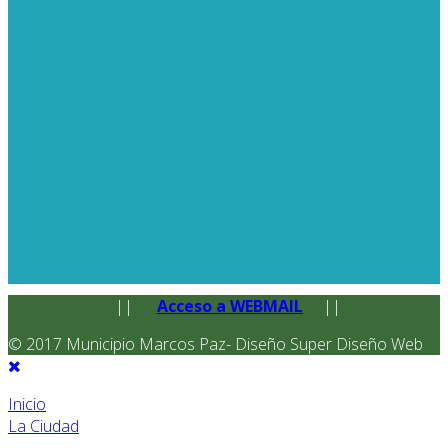
||
Acceso a WEBMAIL
||
© 2017 Municipio Marcos Paz- Diseño Super Diseño Web
Inicio
La Ciudad