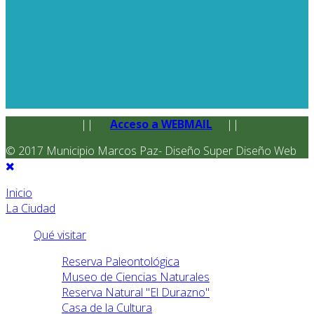
||
Acceso a WEBMAIL
||
© 2017 Municipio Marcos Paz- Diseño Super Diseño Web
Inicio
La Ciudad
Qué visitar
Reserva Paleontológica
Museo de Ciencias Naturales
Reserva Natural "El Durazno"
Casa de la Cultura