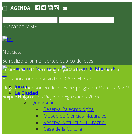
AGENDA
Buscar en MMP
Noticias:
Se realizó el primer sorteo público de lotes
correspondientes al programa Marcos Paz Mi Primer
El Jardín N° 910 continúa mejorando su infraestructura
EL Laboratorio móvil visito el CAPS El Prado
Inicio
Llega el primer sorteo de lotes del programa Marcos Paz Mi
La Ciudad
Primer Hogar
Se presentaron los Viajes de Egresados 2026
Qué visitar
Reserva Paleontológica
Museo de Ciencias Naturales
Reserva Natural "El Durazno"
Casa de la Cultura