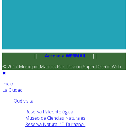
||
Acceso a WEBMAIL
||
© 2017 Municipio Marcos Paz- Diseño Super Diseño Web
Inicio
La Ciudad
Qué visitar
Reserva Paleontológica
Museo de Ciencias Naturales
Reserva Natural "El Durazno"