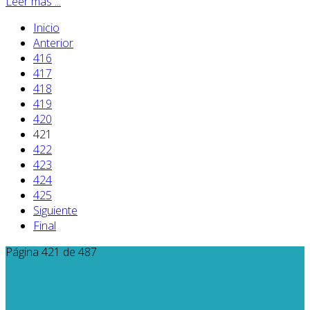
Leer más ...
Inicio
Anterior
416
417
418
419
420
421
422
423
424
425
Siguiente
Final
Página 421 de 487