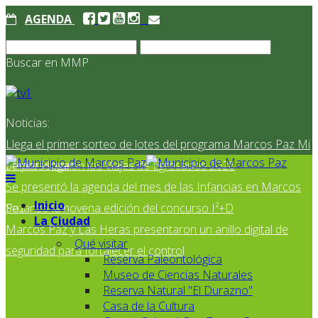
AGENDA
Buscar en MMP
Noticias:
Llega el primer sorteo de lotes del programa Marcos Paz Mi
Primer Hogar
Se presentaron los Viajes de Egresados 2026
Se presentó la agenda del mes de las Infancias en Marcos
Inicio
Paz
Se lanzó la novena edición del concurso I²+D
La Ciudad
Marcos Paz y Las Heras presentaron un anillo digital de
Qué visitar
seguridad para fortalecer el control
Reserva Paleontológica
Museo de Ciencias Naturales
Reserva Natural "El Durazno"
Casa de la Cultura