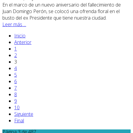
En el marco de un nuevo aniversario del fallecimiento de
Juan Domingo Perón, se colocó una ofrenda floral en el
busto del ex Presidente que tiene nuestra ciudad.
Leer más ...
Inicio
Anterior
1
2
3
4
5
6
7
8
9
10
Siguiente
Final
Página 3 de 487