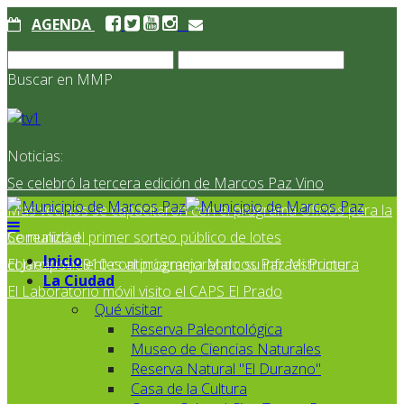
AGENDA
Buscar en MMP
Noticias:
Se celebró la tercera edición de Marcos Paz Vino
Más vecinos se capacitaron con el programa Oficios para la
Comunidad
Se realizó el primer sorteo público de lotes
Inicio
correspondientes al programa Marcos Paz Mi Primer
El Jardín N° 910 continúa mejorando su infraestructura
La Ciudad
El Laboratorio móvil visito el CAPS El Prado
Qué visitar
Reserva Paleontológica
Museo de Ciencias Naturales
Reserva Natural "El Durazno"
Casa de la Cultura