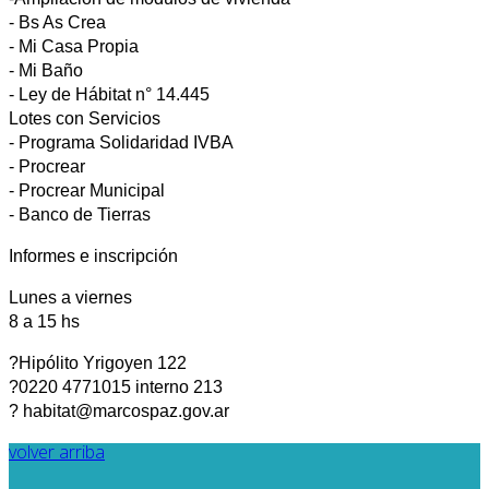
- Bs As Crea
- Mi Casa Propia
- Mi Baño
- Ley de Hábitat n° 14.445
Lotes con Servicios
- Programa Solidaridad IVBA
- Procrear
- Procrear Municipal
- Banco de Tierras
Informes e inscripción
Lunes a viernes
8 a 15 hs
?Hipólito Yrigoyen 122
?0220 4771015 interno 213
? habitat@marcospaz.gov.ar
volver arriba