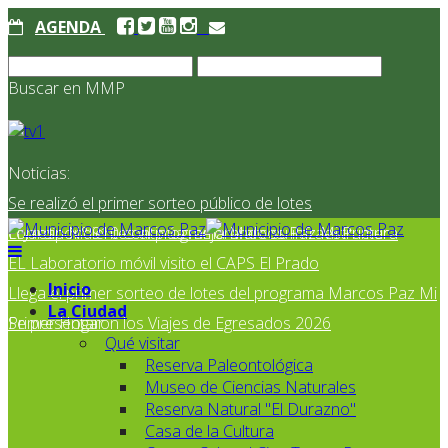
AGENDA
Buscar en MMP
Noticias:
Se realizó el primer sorteo público de lotes
correspondientes al programa Marcos Paz Mi Primer
El Jardín N° 910 continúa mejorando su infraestructura
EL Laboratorio móvil visito el CAPS El Prado
Inicio
Llega el primer sorteo de lotes del programa Marcos Paz Mi
La Ciudad
Primer Hogar
Se presentaron los Viajes de Egresados 2026
Qué visitar
Reserva Paleontológica
Museo de Ciencias Naturales
Reserva Natural "El Durazno"
Casa de la Cultura