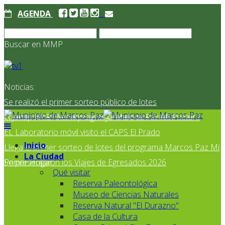
AGENDA
Buscar en MMP
Noticias:
Se realizó el primer sorteo público de lotes
correspondientes al programa Marcos Paz Mi Primer
El Jardín N° 910 continúa mejorando su infraestructura
EL Laboratorio móvil visito el CAPS El Prado
Inicio
Llega el primer sorteo de lotes del programa Marcos Paz Mi
La Ciudad
Primer Hogar
Se presentaron los Viajes de Egresados 2026
Qué visitar
Reserva Paleontológica
Museo de Ciencias Naturales
Reserva Natural "El Durazno"
Casa de la Cultura