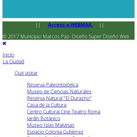
||
Acceso a WEBMAIL
||
© 2017 Municipio Marcos Paz- Diseño Super Diseño Web
Inicio
La Ciudad
Qué visitar
Reserva Paleontológica
Museo de Ciencias Naturales
Reserva Natural "El Durazno"
Casa de la Cultura
Centro Cultural Cine Teatro Roma
Jardín Botánico
Museo Islas Malvinas
Espacio Colonia Gutiérrez