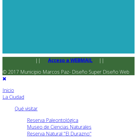
||
Acceso a WEBMAIL
||
© 2017 Municipio Marcos Paz- Diseño Super Diseño Web
Inicio
La Ciudad
Qué visitar
Reserva Paleontológica
Museo de Ciencias Naturales
Reserva Natural "El Durazno"