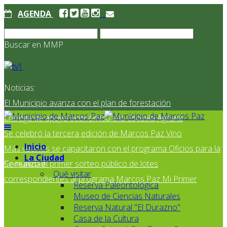
AGENDA
Buscar en MMP
Noticias:
El Municipio avanza con el plan de forestación
Entrega de apoyo económico a la Escuela Agraria
Se celebró la tercera edición de Marcos Paz Vino
Inicio
Más vecinos se capacitaron con el programa Oficios para la
La Ciudad
Comunidad
Se realizó el primer sorteo público de lotes
Qué visitar
correspondientes al programa Marcos Paz Mi Primer
Reserva Paleontológica
Museo de Ciencias Naturales
Reserva Natural "El Durazno"
Casa de la Cultura