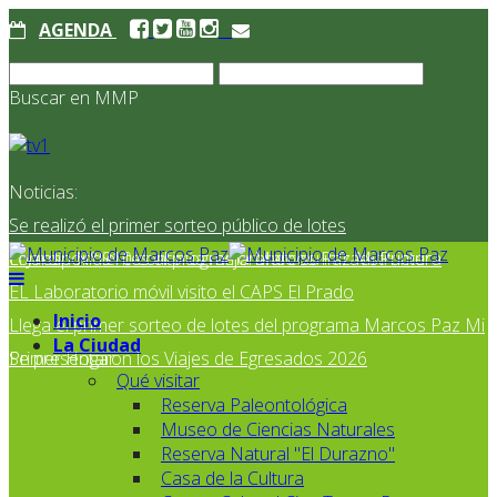
AGENDA
Buscar en MMP
Noticias:
Se realizó el primer sorteo público de lotes
correspondientes al programa Marcos Paz Mi Primer
El Jardín N° 910 continúa mejorando su infraestructura
EL Laboratorio móvil visito el CAPS El Prado
Inicio
Llega el primer sorteo de lotes del programa Marcos Paz Mi
La Ciudad
Primer Hogar
Se presentaron los Viajes de Egresados 2026
Qué visitar
Reserva Paleontológica
Museo de Ciencias Naturales
Reserva Natural "El Durazno"
Casa de la Cultura