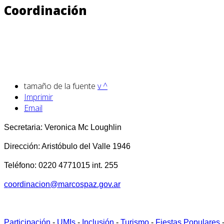
Coordinación
tamaño de la fuente
v
^
Imprimir
Email
Secretaria: Veronica Mc Loughlin
Dirección: Aristóbulo del Valle 1946
Teléfono: 0220 4771015 int. 255
coordinacion@marcospaz.gov.ar
Participación
-
UMIs
-
Inclusión
-
Turismo
-
Fiestas Populares