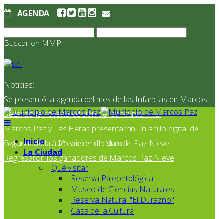
AGENDA
Buscar en MMP
Noticias:
Se presentó la agenda del mes de las Infancias en Marcos
Paz
Se lanzó la novena edición del concurso I²+D
Marcos Paz y Las Heras presentaron un anillo digital de
Inicio
seguridad para fortalecer el control
Balance de la 10° edición de Marcos Paz Nieve
La Ciudad
Regresaron los ganadores de Marcos Paz Nieve
Qué visitar
Reserva Paleontológica
Museo de Ciencias Naturales
Reserva Natural "El Durazno"
Casa de la Cultura