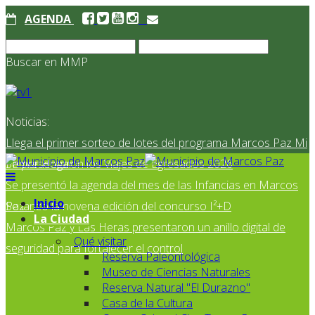
AGENDA
Buscar en MMP
Noticias:
Llega el primer sorteo de lotes del programa Marcos Paz Mi
Primer Hogar
Se presentaron los Viajes de Egresados 2026
Se presentó la agenda del mes de las Infancias en Marcos
Inicio
Paz
Se lanzó la novena edición del concurso I²+D
La Ciudad
Marcos Paz y Las Heras presentaron un anillo digital de
Qué visitar
seguridad para fortalecer el control
Reserva Paleontológica
Museo de Ciencias Naturales
Reserva Natural "El Durazno"
Casa de la Cultura