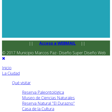
||
Acceso a WEBMAIL
||
© 2017 Municipio Marcos Paz- Diseño Super Diseño Web
Inicio
La Ciudad
Qué visitar
Reserva Paleontológica
Museo de Ciencias Naturales
Reserva Natural "El Durazno"
Casa de la Cultura