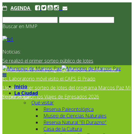
AGENDA
Buscar en MMP
Noticias:
Se realizó el primer sorteo público de lotes
correspondientes al programa Marcos Paz Mi Primer
El Jardín N° 910 continúa mejorando su infraestructura
EL Laboratorio móvil visito el CAPS El Prado
Inicio
Llega el primer sorteo de lotes del programa Marcos Paz Mi
La Ciudad
Primer Hogar
Se presentaron los Viajes de Egresados 2026
Qué visitar
Reserva Paleontológica
Museo de Ciencias Naturales
Reserva Natural "El Durazno"
Casa de la Cultura