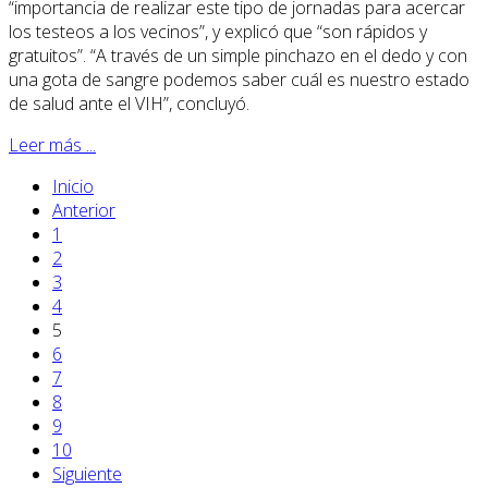
“importancia de realizar este tipo de jornadas para acercar
los testeos a los vecinos”, y explicó que “son rápidos y
gratuitos”. “A través de un simple pinchazo en el dedo y con
una gota de sangre podemos saber cuál es nuestro estado
de salud ante el VIH”, concluyó.
Leer más ...
Inicio
Anterior
1
2
3
4
5
6
7
8
9
10
Siguiente