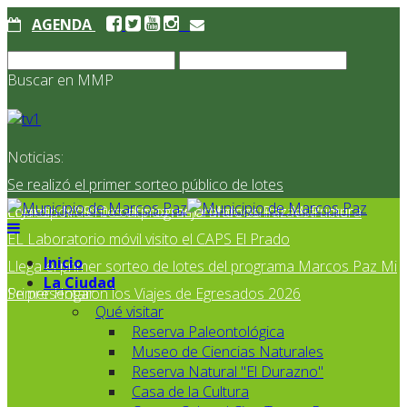
AGENDA
Buscar en MMP
Noticias:
Se realizó el primer sorteo público de lotes
correspondientes al programa Marcos Paz Mi Primer
El Jardín N° 910 continúa mejorando su infraestructura
EL Laboratorio móvil visito el CAPS El Prado
Inicio
Llega el primer sorteo de lotes del programa Marcos Paz Mi
La Ciudad
Primer Hogar
Se presentaron los Viajes de Egresados 2026
Qué visitar
Reserva Paleontológica
Museo de Ciencias Naturales
Reserva Natural "El Durazno"
Casa de la Cultura