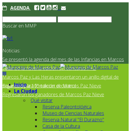
AGENDA
Buscar en MMP
Noticias:
Se presentó la agenda del mes de las Infancias en Marcos
Paz
Se lanzó la novena edición del concurso I²+D
Marcos Paz y Las Heras presentaron un anillo digital de
Inicio
seguridad para fortalecer el control
Balance de la 10° edición de Marcos Paz Nieve
La Ciudad
Regresaron los ganadores de Marcos Paz Nieve
Qué visitar
Reserva Paleontológica
Museo de Ciencias Naturales
Reserva Natural "El Durazno"
Casa de la Cultura