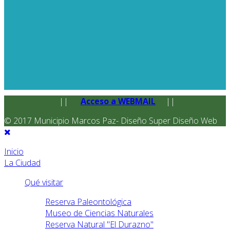
||
Acceso a WEBMAIL
||
© 2017 Municipio Marcos Paz- Diseño Super Diseño Web
Inicio
La Ciudad
Qué visitar
Reserva Paleontológica
Museo de Ciencias Naturales
Reserva Natural "El Durazno"