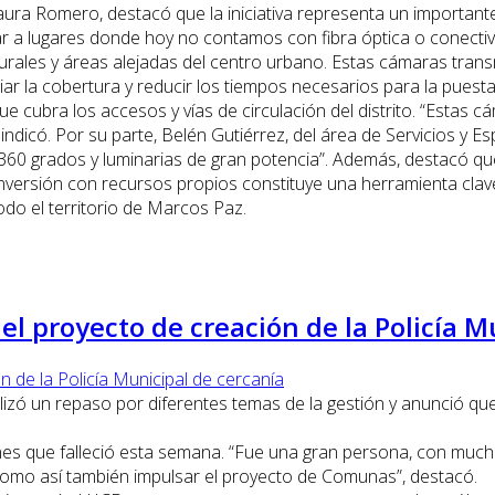
Laura Romero, destacó que la iniciativa representa un importante
 a lugares donde hoy no contamos con fibra óptica o conectivi
urales y áreas alejadas del centro urbano. Estas cámaras tran
 la cobertura y reducir los tiempos necesarios para la puesta 
 que cubra los accesos y vías de circulación del distrito. “Esta
indicó. Por su parte, Belén Gutiérrez, del área de Servicios y Es
360 grados y luminarias de gran potencia”. Además, destacó que
nversión con recursos propios constituye una herramienta clave
odo el territorio de Marcos Paz.
el proyecto de creación de la Policía M
izó un repaso por diferentes temas de la gestión y anunció que
unes que falleció esta semana. “Fue una gran persona, con much
omo así también impulsar el proyecto de Comunas”, destacó.