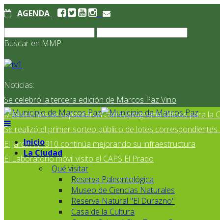
AGENDA
Buscar en MMP
Noticias:
Se celebró la tercera edición de Marcos Paz Vino
Más vecinos se capacitaron con el programa Oficios para la
Se realizó el primer sorteo público de lotes correspondiente
Inicio
El Jardín N° 910 continúa mejorando su infraestructura
La Ciudad
El Laboratorio móvil visito el CAPS El Prado
Qué visitar
Reserva Paleontológica
Museo de Ciencias Naturales
Reserva Natural "El Durazno"
Casa de la Cultura