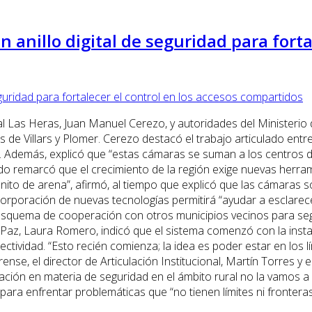
anillo digital de seguridad para fortal
al Las Heras, Juan Manuel Cerezo, y autoridades del Ministerio
s de Villars y Plomer. Cerezo destacó el trabajo articulado ent
o”. Además, explicó que “estas cámaras se suman a los centro
rdo remarcó que el crecimiento de la región exige nuevas herra
o de arena”, afirmó, al tiempo que explicó que las cámaras son
orporación de nuevas tecnologías permitirá “ayudar a esclarece
 esquema de cooperación con otros municipios vecinos para segu
az, Laura Romero, indicó que el sistema comenzó con la instalac
vidad. “Esto recién comienza; la idea es poder estar en los lím
se, el director de Articulación Institucional, Martín Torres y e
cuación en materia de seguridad en el ámbito rural no la vamos
s para enfrentar problemáticas que “no tienen límites ni fronteras