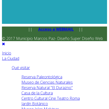
||
Acceso a WEBMAIL
||
© 2017 Municipio Marcos Paz- Diseño Super Diseño Web
Inicio
La Ciudad
Qué visitar
Reserva Paleontológica
Museo de Ciencias Naturales
Reserva Natural "El Durazno"
Casa de la Cultura
Centro Cultural Cine Teatro Roma
Jardín Botánico