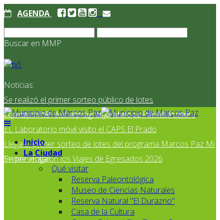
AGENDA
Buscar en MMP
Noticias:
Se realizó el primer sorteo público de lotes
correspondientes al programa Marcos Paz Mi Primer
El Jardín N° 910 continúa mejorando su infraestructura
EL Laboratorio móvil visito el CAPS El Prado
Inicio
Llega el primer sorteo de lotes del programa Marcos Paz Mi
La Ciudad
Primer Hogar
Se presentaron los Viajes de Egresados 2026
Qué visitar
Reserva Paleontológica
Museo de Ciencias Naturales
Reserva Natural "El Durazno"
Casa de la Cultura