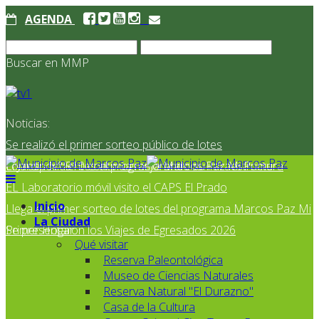
AGENDA
Buscar en MMP
Noticias:
Se realizó el primer sorteo público de lotes
correspondientes al programa Marcos Paz Mi Primer
El Jardín N° 910 continúa mejorando su infraestructura
EL Laboratorio móvil visito el CAPS El Prado
Inicio
Llega el primer sorteo de lotes del programa Marcos Paz Mi
La Ciudad
Primer Hogar
Se presentaron los Viajes de Egresados 2026
Qué visitar
Reserva Paleontológica
Museo de Ciencias Naturales
Reserva Natural "El Durazno"
Casa de la Cultura