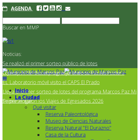
AGENDA
Buscar en MMP
Noticias:
Se realizó el primer sorteo público de lotes
correspondientes al programa Marcos Paz Mi Primer
El Jardín N° 910 continúa mejorando su infraestructura
EL Laboratorio móvil visito el CAPS El Prado
Inicio
Llega el primer sorteo de lotes del programa Marcos Paz Mi
La Ciudad
Primer Hogar
Se presentaron los Viajes de Egresados 2026
Qué visitar
Reserva Paleontológica
Museo de Ciencias Naturales
Reserva Natural "El Durazno"
Casa de la Cultura