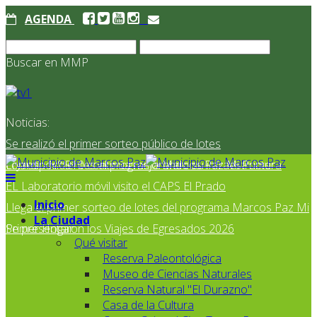
AGENDA
Buscar en MMP
Noticias:
Se realizó el primer sorteo público de lotes
correspondientes al programa Marcos Paz Mi Primer
El Jardín N° 910 continúa mejorando su infraestructura
EL Laboratorio móvil visito el CAPS El Prado
Inicio
Llega el primer sorteo de lotes del programa Marcos Paz Mi
La Ciudad
Primer Hogar
Se presentaron los Viajes de Egresados 2026
Qué visitar
Reserva Paleontológica
Museo de Ciencias Naturales
Reserva Natural "El Durazno"
Casa de la Cultura