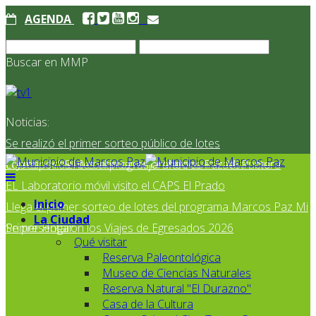
AGENDA
Buscar en MMP
Noticias:
Se realizó el primer sorteo público de lotes
correspondientes al programa Marcos Paz Mi Primer
El Jardín N° 910 continúa mejorando su infraestructura
EL Laboratorio móvil visito el CAPS El Prado
Inicio
Llega el primer sorteo de lotes del programa Marcos Paz Mi
La Ciudad
Primer Hogar
Se presentaron los Viajes de Egresados 2026
Qué visitar
Reserva Paleontológica
Museo de Ciencias Naturales
Reserva Natural "El Durazno"
Casa de la Cultura