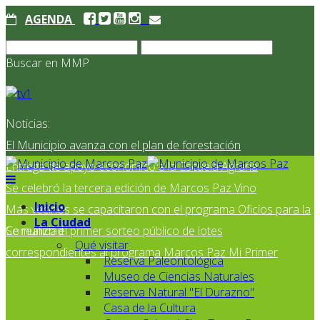
AGENDA
Buscar en MMP
Noticias:
El Municipio avanza con el plan de forestación
Entrega de apoyo económico a la Escuela Agraria
Se celebró la tercera edición de Marcos Paz Vino
Inicio
Más vecinos se capacitaron con el programa Oficios para la
La Ciudad
Comunidad
Se realizó el primer sorteo público de lotes
Qué visitar
correspondientes al programa Marcos Paz Mi Primer
Reserva Paleontológica
Museo de Ciencias Naturales
Reserva Natural "El Durazno"
Casa de la Cultura