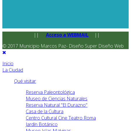
||
Acceso a WEBMAIL
||
© 2017 Municipio Marcos Paz- Diseño Super Diseño Web
Inicio
La Ciudad
Qué visitar
Reserva Paleontológica
Museo de Ciencias Naturales
Reserva Natural "El Durazno"
Casa de la Cultura
Centro Cultural Cine Teatro Roma
Jardín Botánico
Museo Islas Malvinas