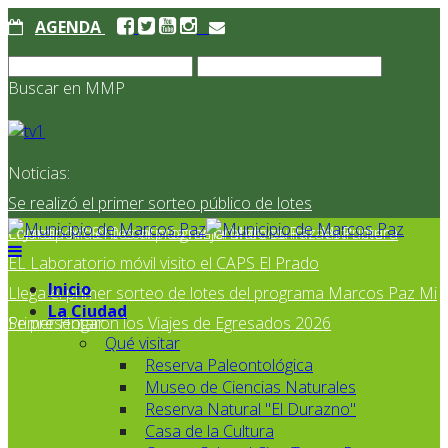
AGENDA
Buscar en MMP
Noticias:
Se realizó el primer sorteo público de lotes
correspondientes al programa Marcos Paz Mi Primer
El Jardín N° 910 continúa mejorando su infraestructura
EL Laboratorio móvil visito el CAPS El Prado
Inicio
Llega el primer sorteo de lotes del programa Marcos Paz Mi
La Ciudad
Primer Hogar
Se presentaron los Viajes de Egresados 2026
Qué visitar
Reserva Paleontológica
Museo de Ciencias Naturales
Reserva Natural "El Durazno"
Casa de la Cultura