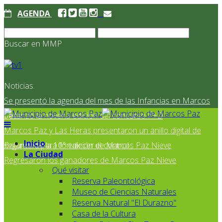
AGENDA
Buscar en MMP
Noticias:
Se presentó la agenda del mes de las Infancias en Marcos
Paz
Se lanzó la novena edición del concurso I²+D
Marcos Paz y Las Heras presentaron un anillo digital de
Inicio
seguridad para fortalecer el control
Balance de la 10° edición de Marcos Paz Nieve
La Ciudad
Regresaron los ganadores de Marcos Paz Nieve
Qué visitar
Reserva Paleontológica
Museo de Ciencias Naturales
Reserva Natural "El Durazno"
Casa de la Cultura