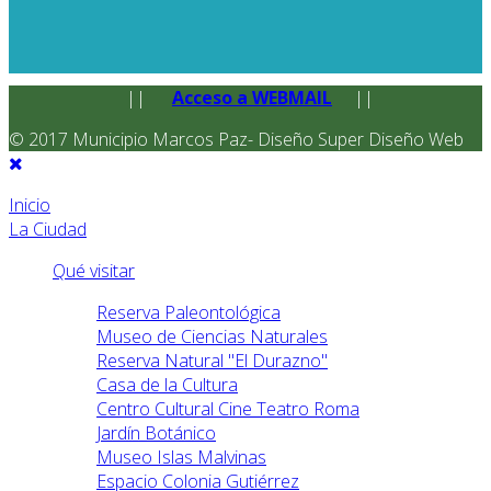
||
Acceso a WEBMAIL
||
© 2017 Municipio Marcos Paz- Diseño Super Diseño Web
Inicio
La Ciudad
Qué visitar
Reserva Paleontológica
Museo de Ciencias Naturales
Reserva Natural "El Durazno"
Casa de la Cultura
Centro Cultural Cine Teatro Roma
Jardín Botánico
Museo Islas Malvinas
Espacio Colonia Gutiérrez