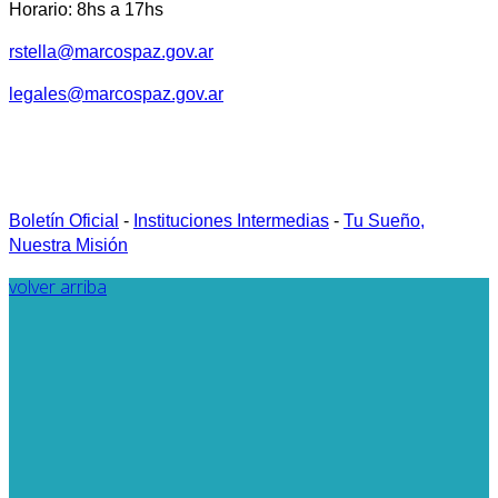
Horario: 8hs a 17hs
rstella@marcospaz.gov.ar
legales@marcospaz.gov.ar
Boletín Oficial
-
Instituciones Intermedias
-
Tu Sueño,
Nuestra Misión
volver arriba