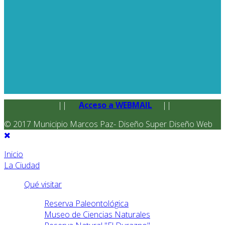
||
Acceso a WEBMAIL
||
© 2017 Municipio Marcos Paz- Diseño Super Diseño Web
Inicio
La Ciudad
Qué visitar
Reserva Paleontológica
Museo de Ciencias Naturales