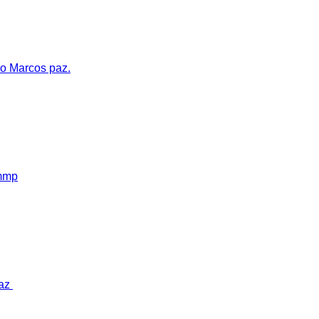
jo Marcos paz.
mmp
Paz