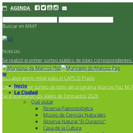
AGENDA
Buscar en MMP
Noticias:
Se realizó el primer sorteo público de lotes correspondiente
El Jardín N° 910 continúa mejorando su infraestructura
EL Laboratorio móvil visito el CAPS El Prado
Inicio
Llega el primer sorteo de lotes del programa Marcos Paz Mi 
La Ciudad
Se presentaron los Viajes de Egresados 2026
Qué visitar
Reserva Paleontológica
Museo de Ciencias Naturales
Reserva Natural "El Durazno"
Casa de la Cultura