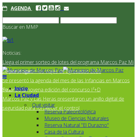
AGENDA
Buscar en MMP
Noticias:
Llega el primer sorteo de lotes del programa Marcos Paz Mi
Primer Hogar
Se presentaron los Viajes de Egresados 2026
Se presentó la agenda del mes de las Infancias en Marcos
Inicio
Paz
Se lanzó la novena edición del concurso I²+D
La Ciudad
Marcos Paz y Las Heras presentaron un anillo digital de
Qué visitar
seguridad para fortalecer el control
Reserva Paleontológica
Museo de Ciencias Naturales
Reserva Natural "El Durazno"
Casa de la Cultura