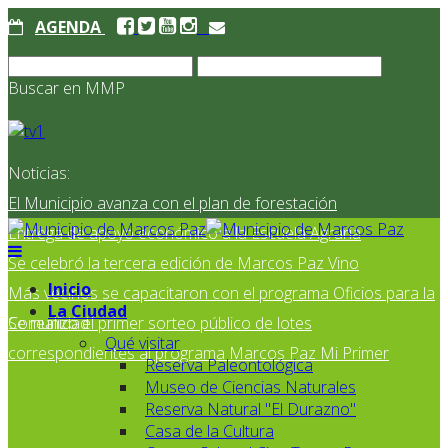
AGENDA
Buscar en MMP
Noticias:
El Municipio avanza con el plan de forestación
Entrega de apoyo económico a la Escuela Agraria
Se celebró la tercera edición de Marcos Paz Vino
Inicio
Más vecinos se capacitaron con el programa Oficios para la
La Ciudad
Comunidad
Se realizó el primer sorteo público de lotes
Qué visitar
correspondientes al programa Marcos Paz Mi Primer
Reserva Paleontológica
Museo de Ciencias Naturales
Reserva Natural "El Durazno"
Casa de la Cultura