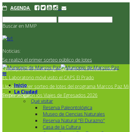
AGENDA
Buscar en MMP
Noticias:
Se realizó el primer sorteo público de lotes
correspondientes al programa Marcos Paz Mi Primer
El Jardín N° 910 continúa mejorando su infraestructura
EL Laboratorio móvil visito el CAPS El Prado
Inicio
Llega el primer sorteo de lotes del programa Marcos Paz Mi
La Ciudad
Primer Hogar
Se presentaron los Viajes de Egresados 2026
Qué visitar
Reserva Paleontológica
Museo de Ciencias Naturales
Reserva Natural "El Durazno"
Casa de la Cultura