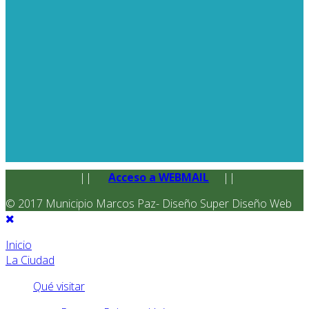
||
Acceso a WEBMAIL
||
© 2017 Municipio Marcos Paz- Diseño Super Diseño Web
Inicio
La Ciudad
Qué visitar