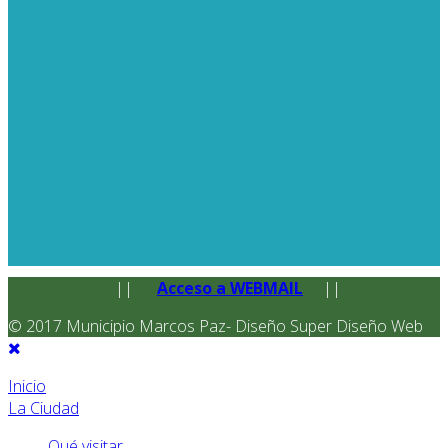
||
Acceso a WEBMAIL
||
© 2017 Municipio Marcos Paz- Diseño Super Diseño Web
Inicio
La Ciudad
Qué visitar