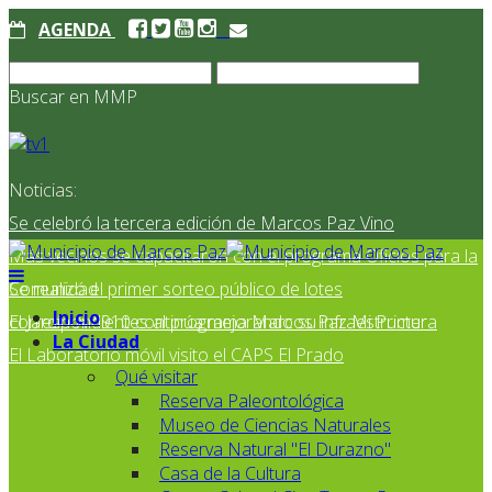
AGENDA
Buscar en MMP
Noticias:
Se celebró la tercera edición de Marcos Paz Vino
Más vecinos se capacitaron con el programa Oficios para la
Comunidad
Se realizó el primer sorteo público de lotes
Inicio
correspondientes al programa Marcos Paz Mi Primer
El Jardín N° 910 continúa mejorando su infraestructura
La Ciudad
El Laboratorio móvil visito el CAPS El Prado
Qué visitar
Reserva Paleontológica
Museo de Ciencias Naturales
Reserva Natural "El Durazno"
Casa de la Cultura