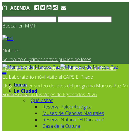
AGENDA
Buscar en MMP
Noticias:
Se realizó el primer sorteo público de lotes
correspondientes al programa Marcos Paz Mi Primer
El Jardín N° 910 continúa mejorando su infraestructura
EL Laboratorio móvil visito el CAPS El Prado
Inicio
Llega el primer sorteo de lotes del programa Marcos Paz Mi
La Ciudad
Primer Hogar
Se presentaron los Viajes de Egresados 2026
Qué visitar
Reserva Paleontológica
Museo de Ciencias Naturales
Reserva Natural "El Durazno"
Casa de la Cultura