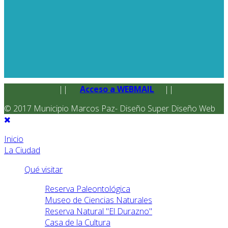
||
Acceso a WEBMAIL
||
© 2017 Municipio Marcos Paz- Diseño Super Diseño Web
Inicio
La Ciudad
Qué visitar
Reserva Paleontológica
Museo de Ciencias Naturales
Reserva Natural "El Durazno"
Casa de la Cultura