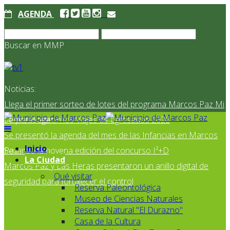
AGENDA
Buscar en MMP
Noticias:
Llega el primer sorteo de lotes del programa Marcos Paz Mi
Primer Hogar
Se presentaron los Viajes de Egresados 2026
Se presentó la agenda del mes de las Infancias en Marcos
Inicio
Paz
Se lanzó la novena edición del concurso I²+D
La Ciudad
Marcos Paz y Las Heras presentaron un anillo digital de
Qué visitar
seguridad para fortalecer el control
Reserva Paleontológica
Museo de Ciencias Naturales
Reserva Natural "El Durazno"
Casa de la Cultura