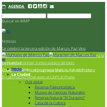
AGENDA
Buscar en MMP
Noticias:
Se celebró la tercera edición de Marcos Paz Vino
Más vecinos se capacitaron con el programa Oficios para la
Comunidad
Se realizó el primer sorteo público de lotes
Inicio
correspondientes al programa Marcos Paz Mi Primer
El Jardín N° 910 continúa mejorando su infraestructura
La Ciudad
El Laboratorio móvil visito el CAPS El Prado
Qué visitar
Reserva Paleontológica
Museo de Ciencias Naturales
Reserva Natural "El Durazno"
Casa de la Cultura