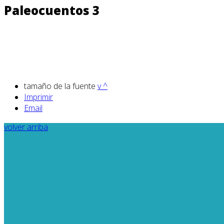
Paleocuentos 3
tamaño de la fuente
v
^
Imprimir
Email
volver arriba