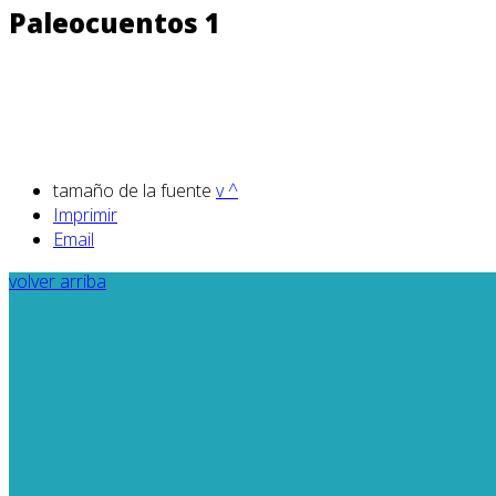
Paleocuentos 1
tamaño de la fuente
v
^
Imprimir
Email
volver arriba