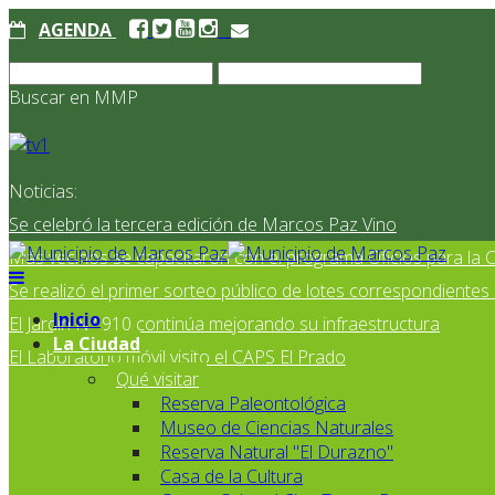
AGENDA
Buscar en MMP
Noticias:
Se celebró la tercera edición de Marcos Paz Vino
Más vecinos se capacitaron con el programa Oficios para la
Se realizó el primer sorteo público de lotes correspondiente
Inicio
El Jardín N° 910 continúa mejorando su infraestructura
La Ciudad
El Laboratorio móvil visito el CAPS El Prado
Qué visitar
Reserva Paleontológica
Museo de Ciencias Naturales
Reserva Natural "El Durazno"
Casa de la Cultura